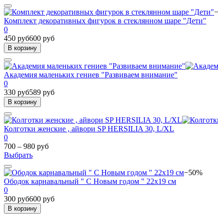
Комплект декоративных фигурок в стеклянном шаре "Дети"
0
450 руб
600 руб
В корзину
Академия маленьких гениев "Развиваем внимание"
0
330 руб
589 руб
В корзину
Колготки женские , айвори SP HERSILIA 30, L/XL
0
700 – 980 руб
Выбрать
−50%
Ободок карнавальный " С Новым годом " 22х19 см
0
300 руб
600 руб
В корзину