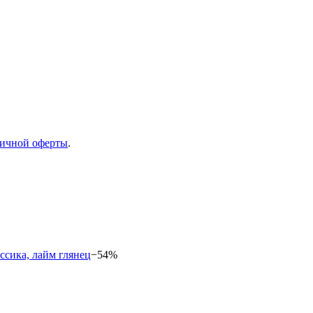
ичной оферты
.
−54%