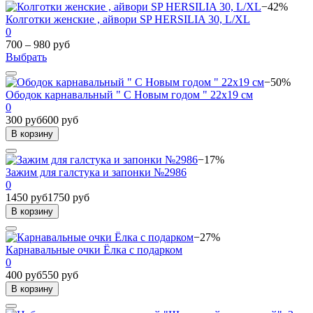
−42%
Колготки женские , айвори SP HERSILIA 30, L/XL
0
700 – 980 руб
Выбрать
−50%
Ободок карнавальный " С Новым годом " 22х19 см
0
300 руб
600 руб
В корзину
−17%
Зажим для галстука и запонки №2986
0
1450 руб
1750 руб
В корзину
−27%
Карнавальные очки Ёлка с подарком
0
400 руб
550 руб
В корзину