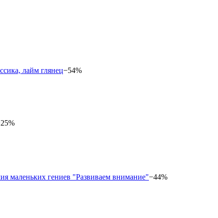
−54%
−25%
−44%