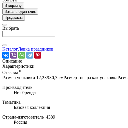
В корзину
Заказ в один клик
Предзаказ
Выбрать
Каталог
Лавка праздников
Описание
Характеристики
0
Отзывы
Размер упаковки 12,2×9×0,3 смРазмер товара как упаковкаРазме
Производитель
Нет бренда
Тематика
Базовая коллекция
Страна-изготовитель_4389
Россия