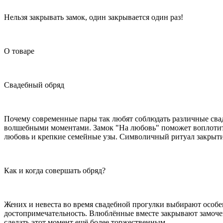
Нельзя закрывать замок, один закрывается один раз!
О товаре
Свадебный обряд
Почему современные пары так любят соблюдать различные св
волшебными моментами. Замок "На любовь" поможет воплотить
любовь и крепкие семейные узы. Символичный ритуал закрыти
Как и когда совершать обряд?
Жених и невеста во время свадебной прогулки выбирают особен
достопримечательность. Влюблённые вместе закрывают замочек
сделать этот момент ещё более торжественным.