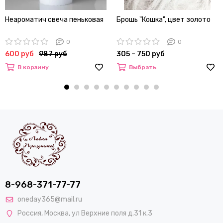
Неароматич свеча пеньковая
Брошь "Кошка", цвет золото
0
0
600 руб
987 руб
305 – 750 руб
В корзину
Выбрать
8-968-371-77-77
oneday365@mail.ru
Россия
,
Москва
,
ул Верхние поля д.31 к.3