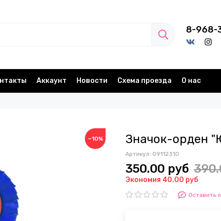
8-968-
нтакты
Аккаунт
Новости
Схема проезда
О нас
Значок-орден "
−10%
Артикул:
09112310
350.00 руб
390.
Экономия 40.00 руб
Оставить 