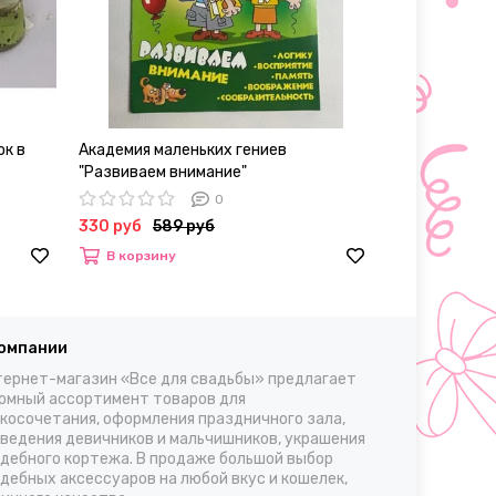
ок в
Академия маленьких гениев
Колготки женс
"Развиваем внимание"
30, L/XL
0
330 руб
589 руб
700 – 980 р
В корзину
Выбрать
компании
ернет-магазин «Все для свадьбы» предлагает
омный ассортимент товаров для
косочетания, оформления праздничного зала,
ведения девичников и мальчишников, украшения
дебного кортежа. В продаже большой выбор
дебных аксессуаров на любой вкус и кошелек,