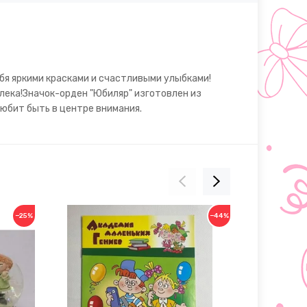
бя яркими красками и счастливыми улыбками!
лека!Значок-орден "Юбиляр" изготовлен из
любит быть в центре внимания.
−25%
−44%