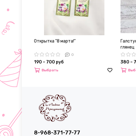
Открытка "8 марта!"
Галстук
глянец
0
190 – 700 руб
380 – 
Выбрать
Выб
8-968-371-77-77