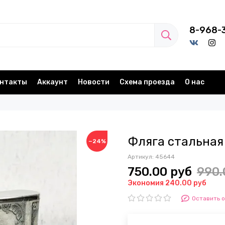
8-968-
нтакты
Аккаунт
Новости
Схема проезда
О нас
Фляга стальная
−24%
Артикул:
45644
750.00 руб
990.
Экономия 240.00 руб
Оставить 