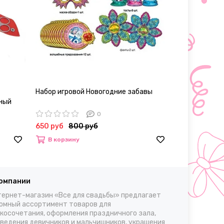
Набор игровой Новогодние забавы
Рюкзак
рный
0
650 руб
800 руб
1330 – 1900 
В корзину
Выбрать
компании
ернет-магазин «Все для свадьбы» предлагает
омный ассортимент товаров для
косочетания, оформления праздничного зала,
ведения девичников и мальчишников, украшения