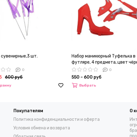
 сувенирные,3 шт.
Набор маникюрный Туфелька в
футляре, 4 предмета, цвет чё
0
0
б
600 руб
550 – 600 руб
орзину
Выбрать
Покупателям
О 
Политика конфиденциальности и оферта
Инт
огр
Условия обмена и возврата
бра
про
Обратная связь