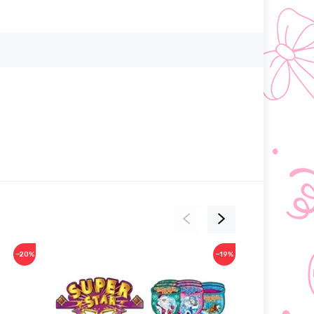
−20%
−19%