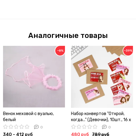
Аналогичные товары
−8%
−39%
Венок меховой с вуалью,
Набор конвертов "Открой,
белый
когда..." (Девочки), 10шт., 16 х
11,5 см
0
0
340 – 412 руб
480 руб
789 руб