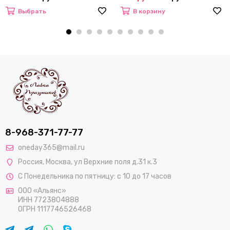
Выбрать
В корзину
8-968-371-77-77
oneday365@mail.ru
Россия
,
Москва
,
ул Верхние поля д.31 к.3
С Понедельника по пятницу: с 10 до 17 часов
ООО «Альянс»
ИНН 7723804888
ОГРН 1117746526468