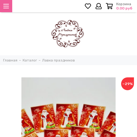
Корзина
0.00 руб
Главная
Каталог
Лавка праздников
−29%