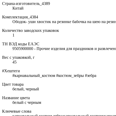
Страна-изготовитель_4389
Китай
Комплектация_4384
Ободок- уши хвостик на резинке бабочка на шею на рези
Количество заводских упаковок
1
ТН ВЭД коды ЕАЭС
9505900000 - Прочие изделия для праздников и развлече
Вес с упаковкой, г
45
#Хештеги
#карнавальный_костюм #костюм_зебры #зебра
Цвет товара
белый, черный
Название цвета
белый с черным
Ключевые слова
карнавальный костюм зебра;карнавальный костюм;карнава