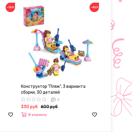
−18%
−45%
Конструктор "Пляж", 3 варианта
Обучающий на
сборки, 30 деталей
Домана "Фрук
фруктов, счё
0
330 руб
600 руб
500 руб
80
В корзину
В корзину