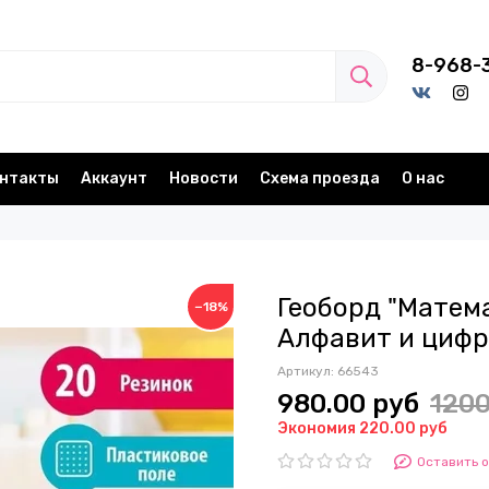
8-968-
нтакты
Аккаунт
Новости
Схема проезда
О нас
Геоборд "Матем
−18%
Алфавит и цифр
Артикул:
66543
980.00 руб
1200
Экономия 220.00 руб
Оставить 