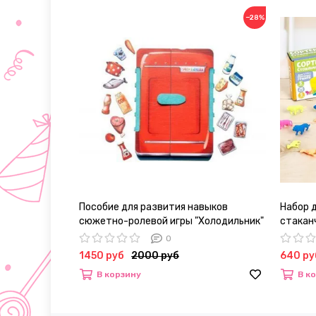
−28%
Пособие для развития навыков
Набор 
сюжетно-ролевой игры "Холодильник"
стакан
пинцет
0
1450 руб
2000 руб
640 ру
В корзину
В к