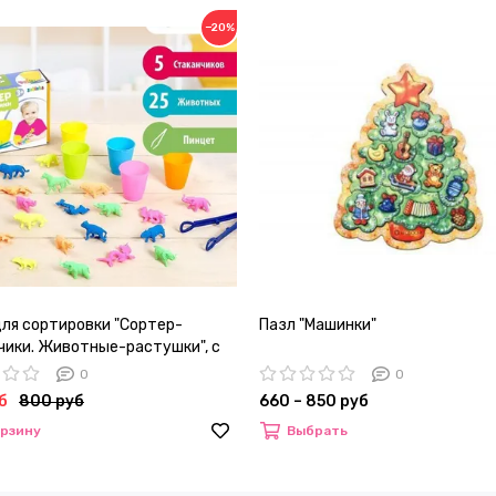
−20%
для сортировки "Сортер-
Пазл "Машинки"
чики. Животные-растушки", с
ом, по методике Монтессори
0
0
б
800 руб
660 – 850 руб
орзину
Выбрать