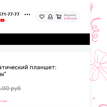
371-77-77
Корзина
0.00 руб
атический планшет:
ы"
.00 руб
отзыв