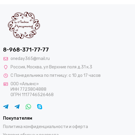
8-968-371-77-77
oneday365@mail.ru
Россия
,
Москва
,
ул Верхние поля д.31 к.3
С Понедельника по пятницу: с 10 до 17 часов
ООО «Альянс»
ИНН 7723804888
ОГРН 1117746526468
Покупателям
Политика конфиденциальности и оферта