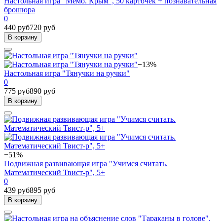
Настольная игра "Мемо. Крым", 50 карточек + познавательная
брошюра
0
440 руб
720 руб
В корзину
−13%
Настольная игра "Тянучки на ручки"
0
775 руб
890 руб
В корзину
−51%
Подвижная развивающая игра "Учимся считать.
Математический Твист-р", 5+
0
439 руб
895 руб
В корзину