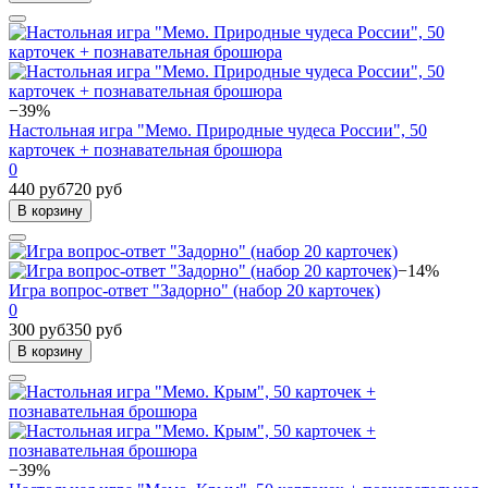
−39%
Настольная игра "Мемо. Природные чудеса России", 50
карточек + познавательная брошюра
0
440 руб
720 руб
В корзину
−14%
Игра вопрос-ответ "Задорно" (набор 20 карточек)
0
300 руб
350 руб
В корзину
−39%