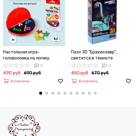
Настольная игра-
Пазл 3D "Брахиозавр",
головоломка на логику
светится в темноте
"ЛогикУМ", 105 заданий, цвет
0
0
- красный
490 руб
690 руб
450 руб
670 руб
В корзину
В корзину