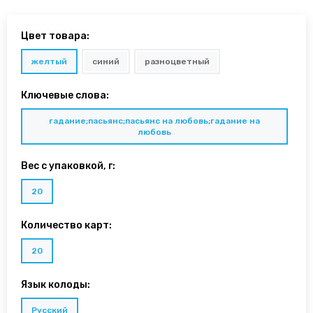
Цвет товара:
желтый
синий
разноцветный
Ключевые слова:
гадание;пасьянс;пасьянс на любовь;гадание на
любовь
Вес с упаковкой, г:
20
Количество карт:
20
Язык колоды:
Русский