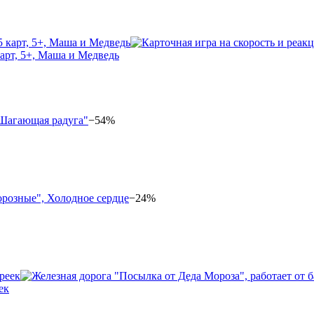
карт, 5+, Маша и Медведь
−54%
−24%
ек