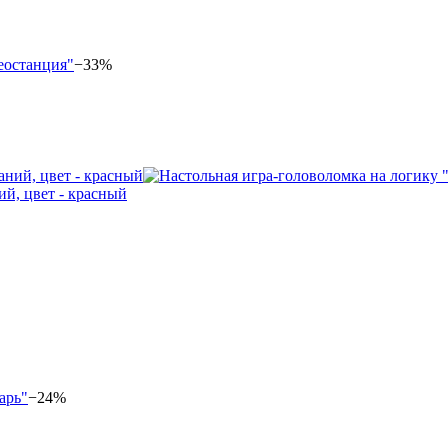
−33%
ий, цвет - красный
−24%