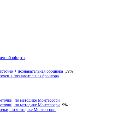
ичной оферты
.
−39%
точек + познавательная брошюра
−9%
точки, по методике Монтессори