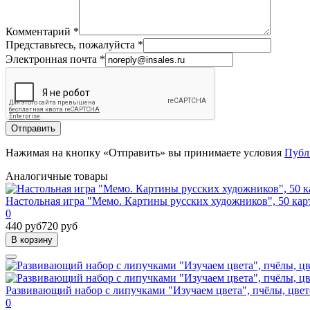
Комментарий
*
Представьтесь, пожалуйста
*
Электронная почта
*
Отправить
Нажимая на кнопку «Отправить» вы принимаете условия
Публ
Аналогичные товары
Настольная игра "Мемо. Картины русских художников", 50 кар
0
440 руб
720 руб
В корзину
Развивающий набор с липучками "Изучаем цвета", пчёлы, цве
0