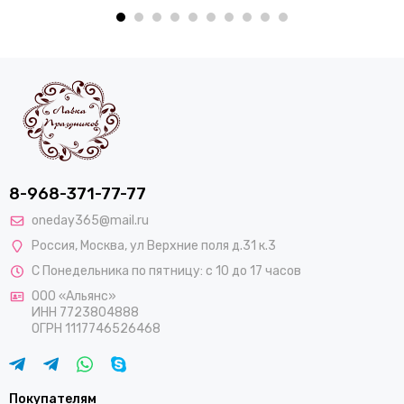
8-968-371-77-77
oneday365@mail.ru
Россия
,
Москва
,
ул Верхние поля д.31 к.3
С Понедельника по пятницу: с 10 до 17 часов
ООО «Альянс»
ИНН 7723804888
ОГРН 1117746526468
Покупателям