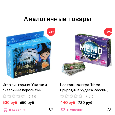
Аналогичные товары
−23%
−39%
Игра викторина "Сказки и
Настольная игра "Мемо.
сказочные персонажи"
Природные чудеса России",
50 карточек +
0
0
познавательная брошюра
500 руб
650 руб
440 руб
720 руб
В корзину
В корзину