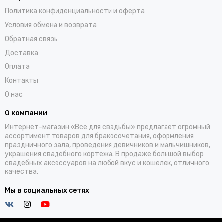
Политика конфиденциальности и оферта
Условия обмена и возврата
Обратная связь
Доставка
Оплата
Контакты
О нас
О компании
Интернет-магазин «Все для свадьбы» предлагает огромный
ассортимент товаров для бракосочетания, оформления
праздничного зала, проведения девичников и мальчишников,
украшения свадебного кортежа. В продаже большой выбор
свадебных аксессуаров на любой вкус и кошелек, отличного
качества.
Мы в социальных сетях