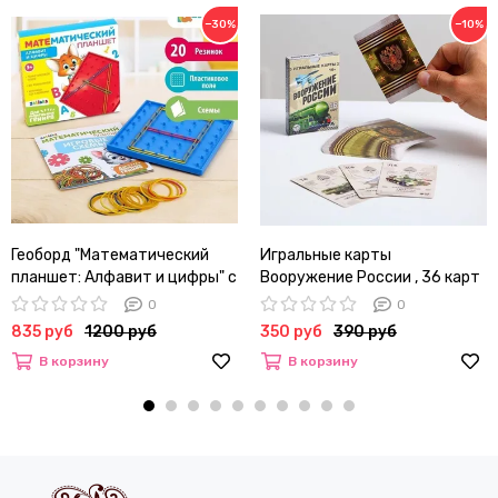
−30%
−10%
Геоборд "Математический
Игральные карты
планшет: Алфавит и цифры" с
Вооружение России , 36 карт
инструкцией по схемам, по
0
0
методике Монтессори
835 руб
1200 руб
350 руб
390 руб
В корзину
В корзину